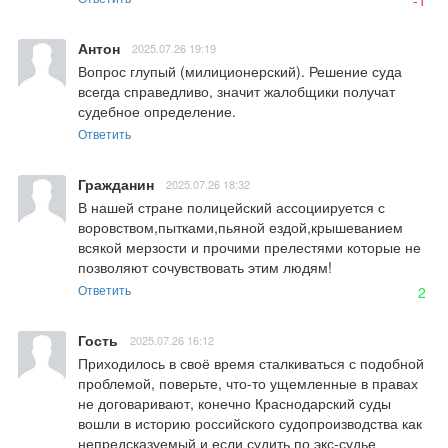
-1
Антон
2025.07.26 19:19
Вопрос глупый (милиционерский). Решение суда 
всегда справедливо, значит жалобщики получат 
судебное определение.
Ответить
Гражданин
2025.07.26 18:32
В нашей стране полицейский ассоциируется с 
воровством,пытками,пьяной ездой,крышеванием 
всякой мерзости и прочими прелестями которые не 
позволяют сочувствовать этим людям!
Ответить
2
Гость
2025.07.26 16:12
Приходилось в своё время сталкиваться с подобной 
проблемой, поверьте, что-то ущемленные в правах 
не договаривают, конечно Краснодарский суды 
вошли в историю российского судопроизводства как 
непредсказуемый и если судить по экс-судье 