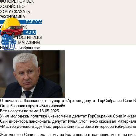
ФОТОРЕПОРТАЖ
ХОЗЯЙСТВО
ХОЧУ СКАЗАТЬ
ЭКОНОМИКА
РАБОТА
СПРАВОЧНИК
АВТО
ГОСТИНИЦЫ
МАГАЗИНЫ
Народные избранники
Отвечает за безопасность курорта «Архыз» депутат ГорСобрания Сочи 
Он избранник округа «Бытхинский»
Все новости по теме
13.05.2025
Учил молодежь политике бизнесмен и депутат ГорСобрания Сочи Микае
Сын директора пансионата, депутат Илья Стопченко оказывал материа
«Мастер делового администрирования» на страже интересов избирателе
Жительница Сочи впала в кому на Бали после отравления местным вин