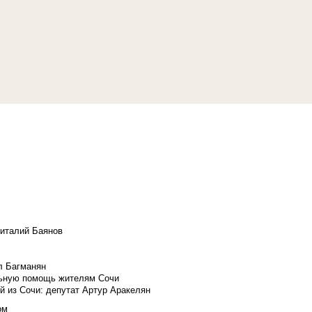
Виталий Баянов
л Багманян
льную помощь жителям Сочи
й из Сочи: депутат Артур Аракелян
ом