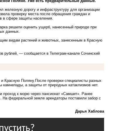
асной Поляне. Уже есть предварительные данные.
ил железную дорогу и инфраструктуру для организации
ровела проверку места после обращения граждан и
в в сфере защиты населения.
парка решили оценить ущерб, нанесенный природе при
ных данных.
ющим видам растений и животных, занесенным в Красную
в рублей, — сообщается в Телеграм-канале Сочинский
р и Красную Поляну.После проверки специалисты разных
ы камнепады, а защиты от природных катаклизмов нет.
и проход к морю через пансионат «Самшит».
Ранее
. На федеральной земле арендаторы поставили забор с
Дарья Хаблова