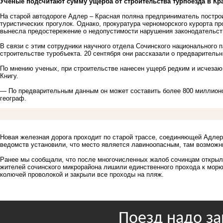
Ученые подсчитают сумму ущерба от строительства турпоезда в Кр
На старой автодороге Адлер – Красная поляна предприниматель постро
туристических прогулок. Однако, прокуратура черноморского курорта п
вынесла предостережение о недопустимости нарушения законодательст
В связи с этим сотрудники научного отдела Сочинского национального 
строительстве туробъекта. 20 сентября они рассказали о предваритель
По мнению ученых, при строительстве нанесен ущерб редким и исчеза
Книгу.
— По предварительным данным он может составить более 800 миллионо
географ.
Новая железная дорога проходит по старой трассе, соединяющей Адле
ведомств установили, что место является лавиноопасным, там возможн
Ранее мы сообщали, что после многочисленных жалоб сочинцам
открыл
жителей сочинского микрорайона лишили единственного прохода к морю
колючей проволокой и закрыли все проходы на пляж.