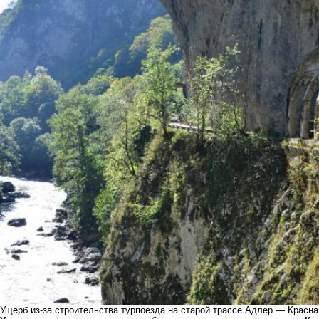
Ущерб из-за строительства турпоезда на старой трассе Адлер — Красн