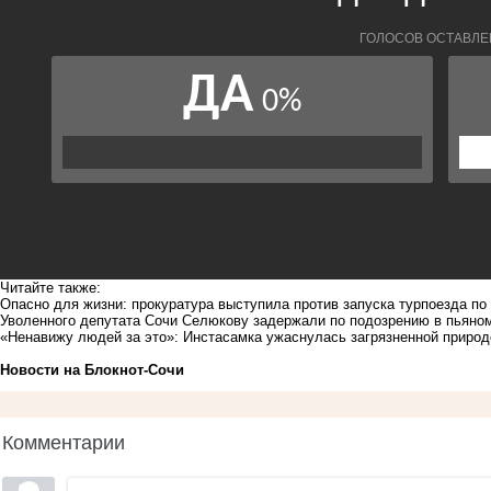
Читайте также:
Опасно для жизни: прокуратура выступила против запуска турпоезда по
Уволенного депутата Сочи Селюкову задержали по подозрению в пьяно
«Ненавижу людей за это»: Инстасамка ужаснулась загрязненной природ
Новости на Блoкнoт-Сочи
Комментарии