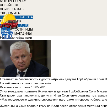
ФОТОРЕПОРТАЖ
ХОЗЯЙСТВО
ХОЧУ СКАЗАТЬ
ЭКОНОМИКА
РАБОТА
СПРАВОЧНИК
АВТО
ГОСТИНИЦЫ
МАГАЗИНЫ
Народные избранники
Отвечает за безопасность курорта «Архыз» депутат ГорСобрания Сочи 
Он избранник округа «Бытхинский»
Все новости по теме
13.05.2025
Учил молодежь политике бизнесмен и депутат ГорСобрания Сочи Микае
Сын директора пансионата, депутат Илья Стопченко оказывал материа
«Мастер делового администрирования» на страже интересов избирателе
Жительница Сочи впала в кому на Бали после отравления местным вин