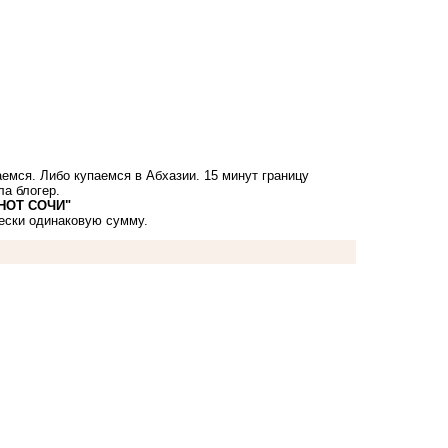
аемся. Либо купаемся в Абхазии. 15 минут границу
ла блогер.
НОТ СОЧИ"
ески одинаковую сумму.