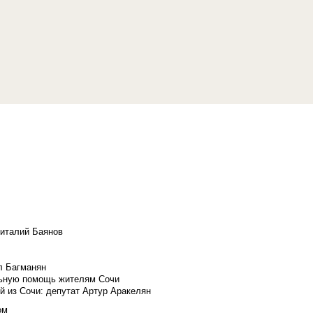
Виталий Баянов
л Багманян
льную помощь жителям Сочи
й из Сочи: депутат Артур Аракелян
ом