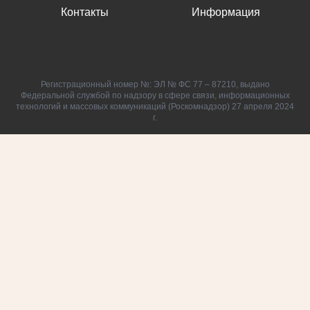
Контакты
Информация
Регистрационный номер №: ЭЛ № ФС 77 – 87210, выдано
Федеральной службой по надзору в сфере связи, информационных
технологий и массовых коммуникаций (Роскомнадзор) 27 апреля 2024
г.