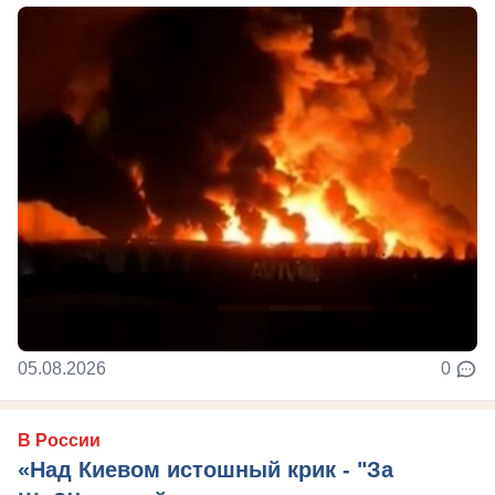
05.08.2026
0
В России
«Над Киевом истошный крик - "За