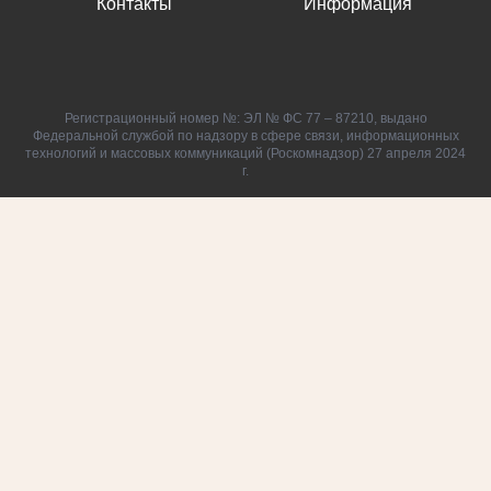
Контакты
Информация
Регистрационный номер №: ЭЛ № ФС 77 – 87210, выдано
Федеральной службой по надзору в сфере связи, информационных
технологий и массовых коммуникаций (Роскомнадзор) 27 апреля 2024
г.