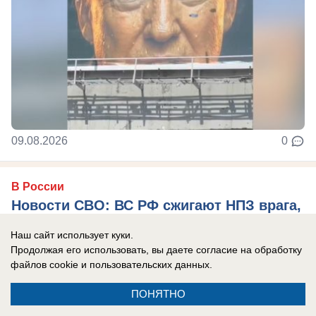
09.08.2026
0
В России
Новости СВО: ВС РФ сжигают НПЗ врага,
США отказали Киеву в Patriot, горят
Наш сайт использует куки.
немецкие заводы на Украине
Продолжая его использовать, вы даете согласие на обработку
файлов cookie
и пользовательских данных.
Главные новости СВО на утро 10 августа 2026
года.
ПОНЯТНО