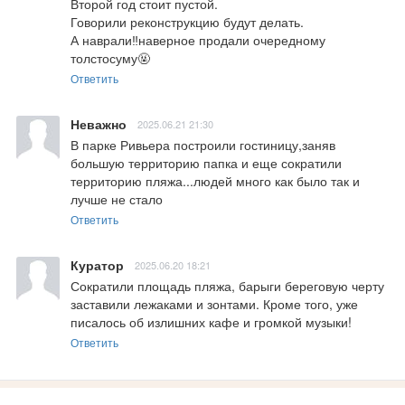
Второй год стоит пустой.

Говорили реконструкцию будут делать.

А наврали‼️наверное продали очередному 
толстосуму🤬
Ответить
Неважно
2025.06.21 21:30
В парке Ривьера построили гостиницу,заняв 
большую территорию папка и еще сократили 
территорию пляжа...людей много как было так и 
лучше не стало
Ответить
Куратор
2025.06.20 18:21
Сократили площадь пляжа, барыги береговую черту 
заставили лежаками и зонтами. Кроме того, уже 
писалось об излишних кафе и громкой музыки!
Ответить