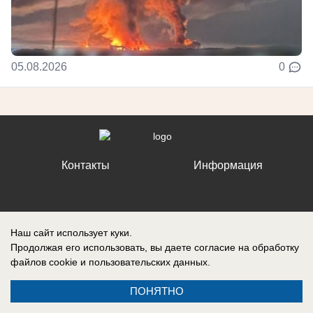
05.08.2026
0
Контакты
Информация
Наш сайт использует куки.
Регистрационный номер №: ЭЛ № ФС 77 – 87210, выдано
Продолжая его использовать, вы даете согласие на обработку
Федеральной службой по надзору в сфере связи, информационных
технологий и массовых коммуникаций (Роскомнадзор) 27 апреля 2024
файлов cookie
и пользовательских данных.
г.
ПОНЯТНО