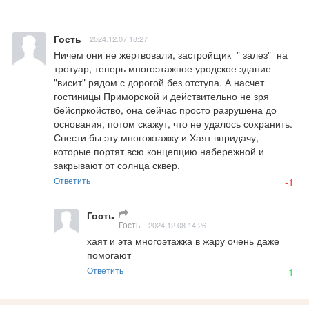
Гость
2024.12.07 18:27
Ничем они не жертвовали, застройщик  " залез"  на 
тротуар, теперь многоэтажное уродское здание 
"висит" рядом с дорогой без отступа. А насчет 
гостиницы Приморской и действительно не зря 
бейспркойство, она сейчас просто разрушена до 
основания, потом скажут, что не удалось сохранить.  
Снести бы эту многожтажку и Хаят впридачу, 
которые портят всю концепцию набережной и 
закрывают от солнца сквер.
Ответить
-1
Гость
Гость
2024.12.08 14:26
хаят и эта многоэтажка в жару очень даже 
помогают
Ответить
1