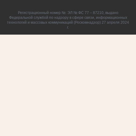
Регистрационный номер №: ЭЛ № ФС 77 – 87210, выдано
Федеральной службой по надзору в сфере связи, информационных
технологий и массовых коммуникаций (Роскомнадзор) 27 апреля 2024
г.