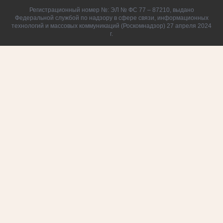
Регистрационный номер №: ЭЛ № ФС 77 – 87210, выдано
Федеральной службой по надзору в сфере связи, информационных
технологий и массовых коммуникаций (Роскомнадзор) 27 апреля 2024
г.