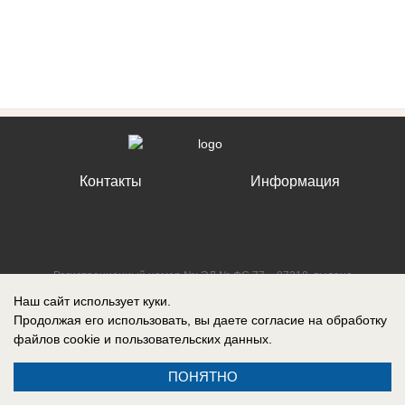
Контакты
Информация
Регистрационный номер №: ЭЛ № ФС 77 – 87210, выдано
Федеральной службой по надзору в сфере связи, информационных
Наш сайт использует куки.
технологий и массовых коммуникаций (Роскомнадзор) 27 апреля 2024
Продолжая его использовать, вы даете согласие на обработку
г.
файлов cookie
и пользовательских данных.
ПОНЯТНО