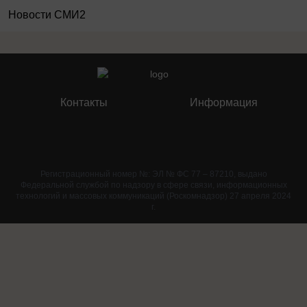
Новости СМИ2
Контакты
Информация
Регистрационный номер №: ЭЛ № ФС 77 – 87210, выдано
Федеральной службой по надзору в сфере связи, информационных
технологий и массовых коммуникаций (Роскомнадзор) 27 апреля 2024
г.