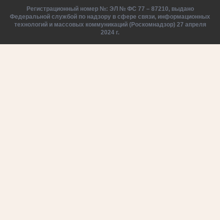
Регистрационный номер №: ЭЛ № ФС 77 – 87210, выдано
Федеральной службой по надзору в сфере связи, информационных
технологий и массовых коммуникаций (Роскомнадзор) 27 апреля
2024 г.