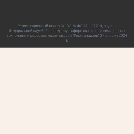
Регистрационный номер №: ЭЛ № ФС 77 – 87210, выдано
Федеральной службой по надзору в сфере связи, информационных
технологий и массовых коммуникаций (Роскомнадзор) 27 апреля 2024
г.