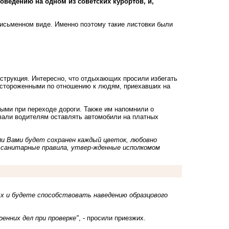
оведению на одном из советских курортов, и,
письменном виде. Именно поэтому такие листовки были
струкция. Интересно, что отдыхающих просили избегать
настороженными по отношению к людям, приехавших на
ными при переходе дороги. Также им напомнили о
вали водителям оставлять автомобили на платных
ли Вами будет сохранен каждый цветок, любовно
 санитарные правила, утвер-жденные исполкомом
х и будете способствовать наведению образцового
енних дел при проверке"
, - просили приезжих.