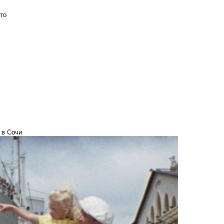
то
 в Сочи