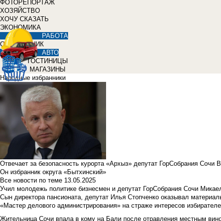
ФОТОРЕПОРТАЖ
ХОЗЯЙСТВО
ХОЧУ СКАЗАТЬ
ЭКОНОМИКА
РАБОТА
СПРАВОЧНИК
АВТО
ГОСТИНИЦЫ
МАГАЗИНЫ
Народные избранники
Отвечает за безопасность курорта «Архыз» депутат ГорСобрания Сочи 
Он избранник округа «Бытхинский»
Все новости по теме
13.05.2025
Учил молодежь политике бизнесмен и депутат ГорСобрания Сочи Микае
Сын директора пансионата, депутат Илья Стопченко оказывал материа
«Мастер делового администрирования» на страже интересов избирателе
Жительница Сочи впала в кому на Бали после отравления местным вин