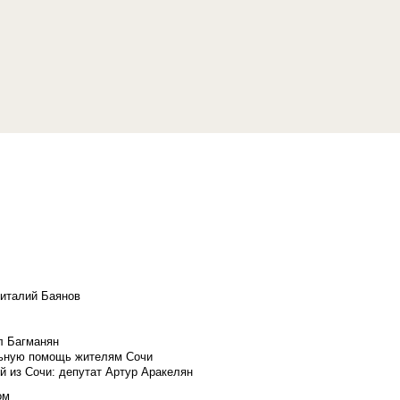
Виталий Баянов
л Багманян
льную помощь жителям Сочи
й из Сочи: депутат Артур Аракелян
ом