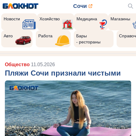
Сочи
Новости
Хозяйство
Медицина
Магазины
Реклама закроется через:
10
Авто
Работа
Бары
Справоч
- рестораны
Общество
11.05.2026
Пляжи Сочи признали чистыми