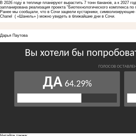
В 2026 году в теплице планируют вырастить 7 тонн бананов, а к 2027 го
запланирована реализация проекта "Биотехнологического комплекса по 
Ранее мы сообщали, что в Сочи
зацвели кустарники, символизирующие
Chanel ( «Шанель» ) можно увидеть в ближайшие дни в Сочи.
Дарья Паутова
Читайте также: