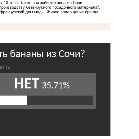
ду 10 тонн. Также в агробиотехнопарке Сочи
производству безвирусного посадочного материала".
 французский дом моды
. Живое воплощение бренда