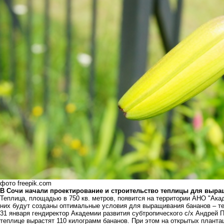
фото freepik.com
В Сочи начали проектирование и строительство теплицы для выра
Теплица, площадью в 750 кв. метров, появится на территории АНО "Акад
них будут созданы оптимальные условия для выращивания бананов – т
31 января гендиректор Академии развития субтропического с/х Андрей 
теплице вырастят 110 килограмм бананов. При этом на открытых плантаци