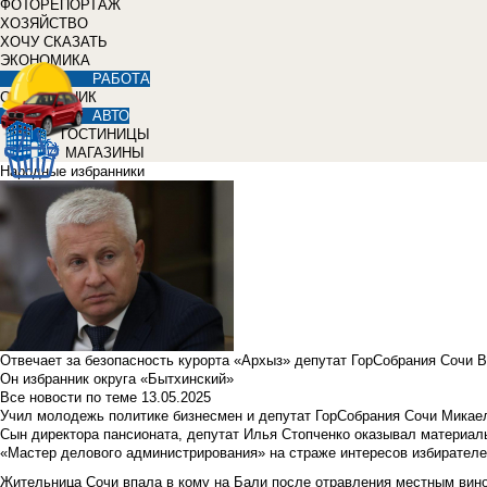
ФОТОРЕПОРТАЖ
ХОЗЯЙСТВО
ХОЧУ СКАЗАТЬ
ЭКОНОМИКА
РАБОТА
СПРАВОЧНИК
АВТО
ГОСТИНИЦЫ
МАГАЗИНЫ
Народные избранники
Отвечает за безопасность курорта «Архыз» депутат ГорСобрания Сочи 
Он избранник округа «Бытхинский»
Все новости по теме
13.05.2025
Учил молодежь политике бизнесмен и депутат ГорСобрания Сочи Микае
Сын директора пансионата, депутат Илья Стопченко оказывал материа
«Мастер делового администрирования» на страже интересов избирателе
Жительница Сочи впала в кому на Бали после отравления местным вин