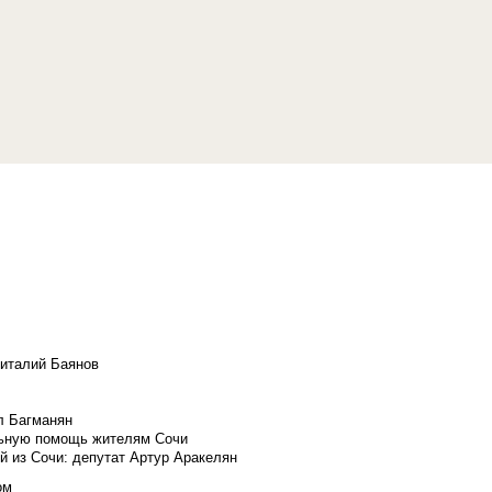
Виталий Баянов
л Багманян
льную помощь жителям Сочи
й из Сочи: депутат Артур Аракелян
ом