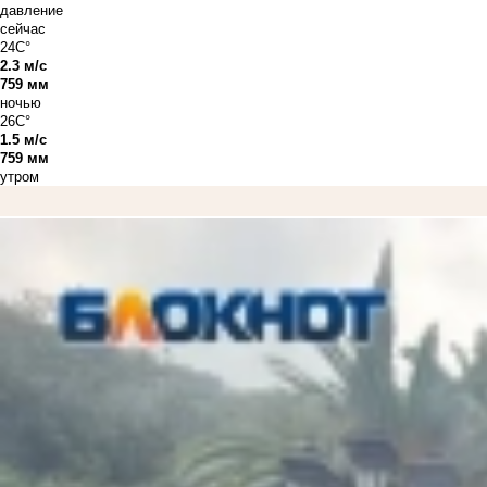
давление
сейчас
24C°
2.3 м/с
759 мм
ночью
26C°
1.5 м/с
759 мм
утром