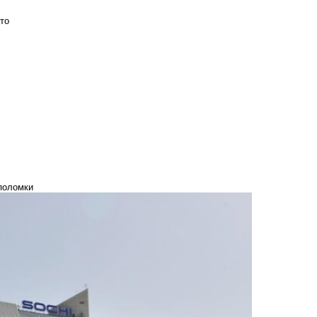
то
 поломки