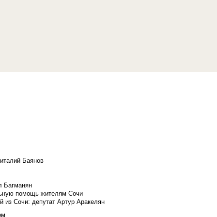
Виталий Баянов
л Багманян
льную помощь жителям Сочи
й из Сочи: депутат Артур Аракелян
ом