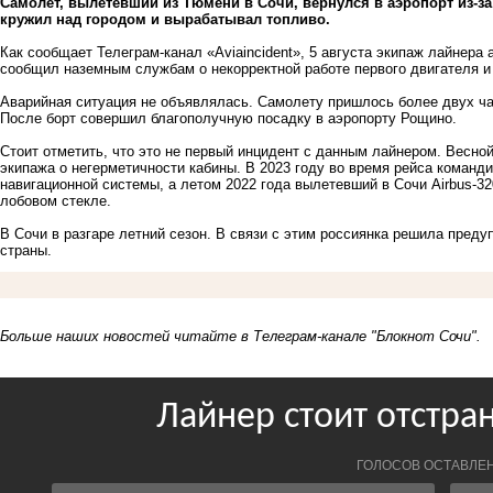
Самолет, вылетевший из Тюмени в Сочи, вернулся в аэропорт из-за 
кружил над городом и вырабатывал топливо.
Как сообщает Телеграм-канал «Aviaincident», 5 августа экипаж лайнер
сообщил наземным службам о некорректной работе первого двигателя и
Аварийная ситуация не объявлялась. Самолету пришлось более двух ча
После борт совершил благополучную посадку в аэропорту Рощино.
Стоит отметить, что это не первый инцидент с данным лайнером. Весн
экипажа о негерметичности кабины. В 2023 году во время рейса команд
навигационной системы, а летом 2022 года вылетевший в Сочи Airbus-3
лобовом стекле.
В Сочи в разгаре летний сезон. В связи с этим россиянка решила преду
страны.
Больше наших новостей читайте в Телеграм-канале
"Блокнот Сочи"
.