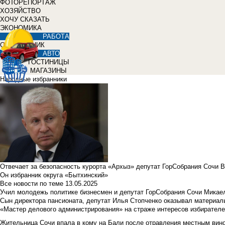
ФОТОРЕПОРТАЖ
ХОЗЯЙСТВО
ХОЧУ СКАЗАТЬ
ЭКОНОМИКА
РАБОТА
СПРАВОЧНИК
АВТО
ГОСТИНИЦЫ
МАГАЗИНЫ
Народные избранники
Отвечает за безопасность курорта «Архыз» депутат ГорСобрания Сочи 
Он избранник округа «Бытхинский»
Все новости по теме
13.05.2025
Учил молодежь политике бизнесмен и депутат ГорСобрания Сочи Микае
Сын директора пансионата, депутат Илья Стопченко оказывал материа
«Мастер делового администрирования» на страже интересов избирателе
Жительница Сочи впала в кому на Бали после отравления местным вин