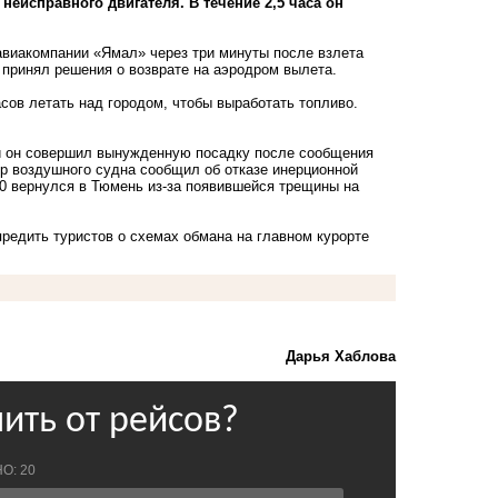
неисправного двигателя. В течение 2,5 часа он
а авиакомпании «Ямал» через три минуты после взлета
 принял решения о возврате на аэродром вылета.
сов летать над городом, чтобы выработать топливо.
ой он совершил вынужденную посадку после сообщения
ир воздушного судна сообщил об отказе инерционной
20 вернулся в Тюмень из-за появившейся трещины на
предить туристов о
схемах обмана на главном курорте
Дарья Хаблова