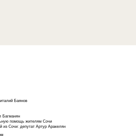
Виталий Баянов
л Багманян
льную помощь жителям Сочи
й из Сочи: депутат Артур Аракелян
ом