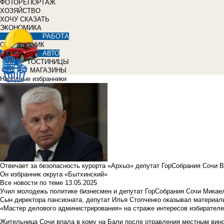
ФОТОРЕПОРТАЖ
ХОЗЯЙСТВО
ХОЧУ СКАЗАТЬ
ЭКОНОМИКА
РАБОТА
СПРАВОЧНИК
АВТО
ГОСТИНИЦЫ
МАГАЗИНЫ
Народные избранники
Отвечает за безопасность курорта «Архыз» депутат ГорСобрания Сочи 
Он избранник округа «Бытхинский»
Все новости по теме
13.05.2025
Учил молодежь политике бизнесмен и депутат ГорСобрания Сочи Микае
Сын директора пансионата, депутат Илья Стопченко оказывал материа
«Мастер делового администрирования» на страже интересов избирателе
Жительница Сочи впала в кому на Бали после отравления местным вин