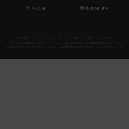
Контакты
Информация
Регистрационный номер №: ЭЛ № ФС 77 – 87210, выдано
Федеральной службой по надзору в сфере связи, информационных
технологий и массовых коммуникаций (Роскомнадзор) 27 апреля 2024
г.