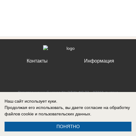
Контакты
Информация
Регистрационный номер №: ЭЛ № ФС 77 – 87210, выдано
Федеральной службой по надзору в сфере связи, информационных
Наш сайт использует куки.
технологий и массовых коммуникаций (Роскомнадзор) 27 апреля 2024
Продолжая его использовать, вы даете согласие на обработку
г.
файлов cookie
и пользовательских данных.
ПОНЯТНО