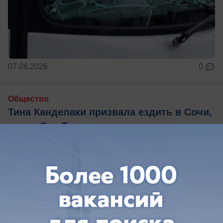
07.06.2026
0
Общество
Тина Канделаки призвала ездить в Сочи,
а не в Сен-Тропе
Ведущая побывала на мероприятия сети
Mandarin Garden