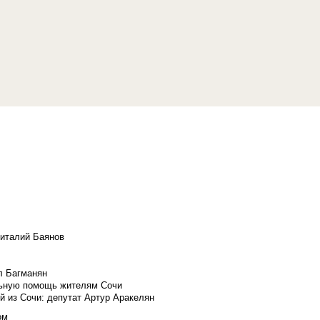
Виталий Баянов
л Багманян
льную помощь жителям Сочи
й из Сочи: депутат Артур Аракелян
ом