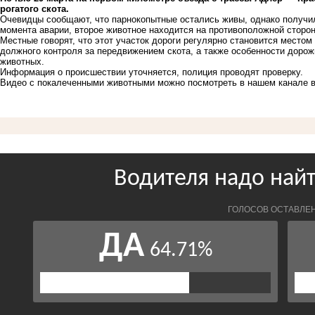
рогатого скота.
Очевидцы сообщают, что парнокопытные остались живы, однако получил
момента аварии, второе животное находится на противоположной сторон
Местные говорят, что этот участок дороги регулярно становится местом
должного контроля за передвижением скота, а также особенности доро
животных.
Информация о происшествии уточняется, полиция проводят проверку.
Видео с покалеченными животными можно посмотреть в
нашем канале 