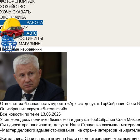
ФОТОРЕПОРТАЖ
ХОЗЯЙСТВО
ХОЧУ СКАЗАТЬ
ЭКОНОМИКА
РАБОТА
СПРАВОЧНИК
АВТО
ГОСТИНИЦЫ
МАГАЗИНЫ
Народные избранники
Отвечает за безопасность курорта «Архыз» депутат ГорСобрания Сочи 
Он избранник округа «Бытхинский»
Все новости по теме
13.05.2025
Учил молодежь политике бизнесмен и депутат ГорСобрания Сочи Микае
Сын директора пансионата, депутат Илья Стопченко оказывал материа
«Мастер делового администрирования» на страже интересов избирателе
Жительница Сочи впала в кому на Бали после отравления местным вин