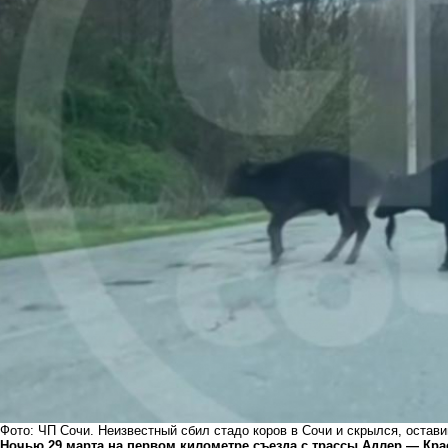
Фото: ЧП Сочи. Неизвестный сбил стадо коров в Сочи и скрылся, остав
Ночью 29 марта на первом километре съезда с трассы Адлер — Кра