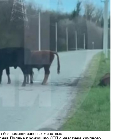
ив без помощи раненых животных
сная Поляна произошло ДТП с участием крупного