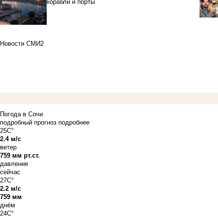
корабли и порты
Новости СМИ2
Погода в Сочи
подробный прогноз
подробнее
25C°
2.4 м/с
ветер
759 мм рт.ст.
давление
сейчас
27C°
2.2 м/с
759 мм
днём
24C°