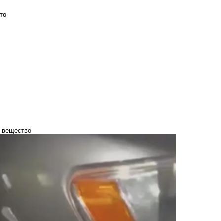
то
е вещество