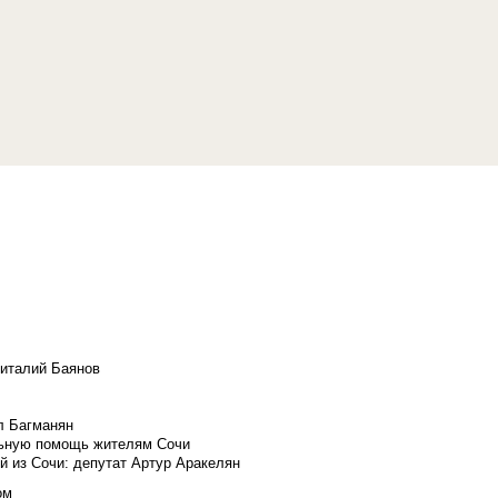
Виталий Баянов
л Багманян
льную помощь жителям Сочи
й из Сочи: депутат Артур Аракелян
ом