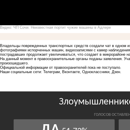
Видео: ЧП Сочи. Неизвестная портит чужие машины в Адлере
Владельцы поврежденных транспортных средств создали чат в одном и
фотографиями испорченных машин, видеозаписями с камер наблюдения 
пострадавших продолжает увеличиваться, что создает в микрорайоне 
На данный момент в правоохранительные органы поданы заявления. Уч
произошедшего.
Официальной информации от правоохранителей пока не поступало.
Наши социальные сети:
Телеграм,
Вконтакте,
Одноклассники,
Дзен.