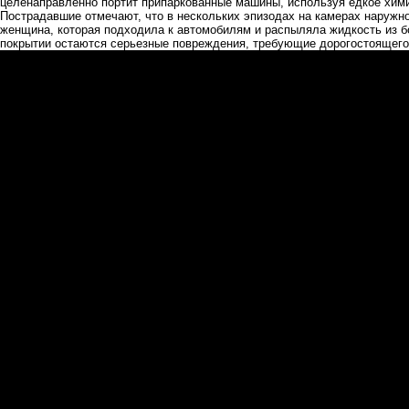
целенаправленно портит припаркованные машины, используя едкое хим
Пострадавшие отмечают, что в нескольких эпизодах на камерах наруж
женщина, которая подходила к автомобилям и распыляла жидкость из б
покрытии остаются серьезные повреждения, требующие дорогостоящего