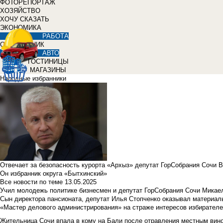
ФОТОРЕПОРТАЖ
ХОЗЯЙСТВО
ХОЧУ СКАЗАТЬ
ЭКОНОМИКА
РАБОТА
СПРАВОЧНИК
АВТО
ГОСТИНИЦЫ
МАГАЗИНЫ
Народные избранники
Отвечает за безопасность курорта «Архыз» депутат ГорСобрания Сочи 
Он избранник округа «Бытхинский»
Все новости по теме
13.05.2025
Учил молодежь политике бизнесмен и депутат ГорСобрания Сочи Микае
Сын директора пансионата, депутат Илья Стопченко оказывал материа
«Мастер делового администрирования» на страже интересов избирателе
Жительница Сочи впала в кому на Бали после отравления местным вин