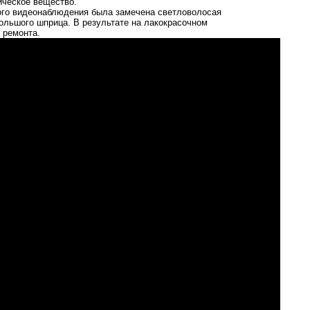
ическое вещество.
ного видеонаблюдения была замечена светловолосая
ольшого шприца. В результате на лакокрасочном
 ремонта.