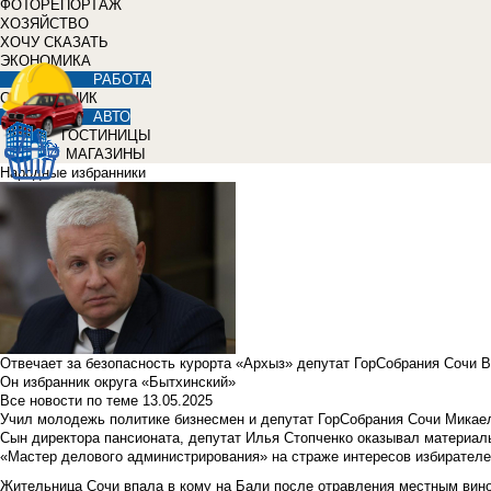
ФОТОРЕПОРТАЖ
ХОЗЯЙСТВО
ХОЧУ СКАЗАТЬ
ЭКОНОМИКА
РАБОТА
СПРАВОЧНИК
АВТО
ГОСТИНИЦЫ
МАГАЗИНЫ
Народные избранники
Отвечает за безопасность курорта «Архыз» депутат ГорСобрания Сочи 
Он избранник округа «Бытхинский»
Все новости по теме
13.05.2025
Учил молодежь политике бизнесмен и депутат ГорСобрания Сочи Микае
Сын директора пансионата, депутат Илья Стопченко оказывал материа
«Мастер делового администрирования» на страже интересов избирателе
Жительница Сочи впала в кому на Бали после отравления местным вин