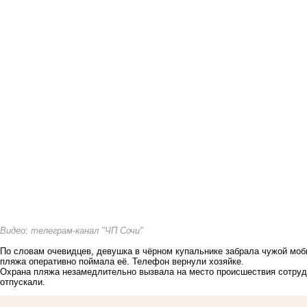
Видео: телеграм-канал "ЧП Сочи"
По словам очевидцев, девушка в чёрном купальнике забрала чужой моб
пляжа оперативно поймала её. Телефон вернули хозяйке.
Охрана пляжа незамедлительно вызвала на место происшествия сотрудн
отпускали.