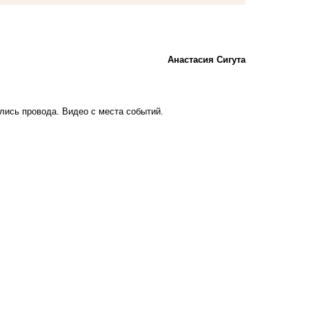
Анастасия Сигута
елись провода
. Видео с места событий.