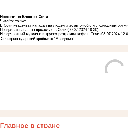
Новости на Блoкнoт-Сочи
Читайте также:
В Сочи неадекват нападал на людей и их автомобили с холодным оруж
Неадекват напал на прохожую в Сочи
(09.07.2024 10:30)
Неадекватный мужчина в трусах разгромил кафе в Сочи
(08.07.2024 12:0
Сочи
краснодарский край
пляж "Мандарин"
Главное в стране