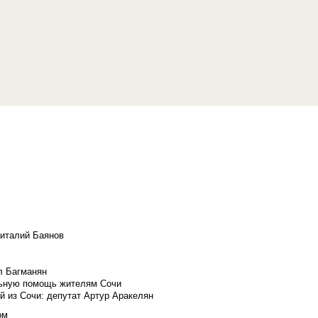
Виталий Баянов
л Багманян
льную помощь жителям Сочи
й из Сочи: депутат Артур Аракелян
ом