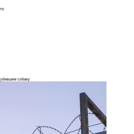
то
 убившем собаку