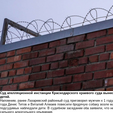
Суд апелляционной инстанции Краснодарского краевого суда вынес
детей.
Напомним,
ранее Лазаревский районный суд приговорил мужчин к 1 год
года Денис Титов и Виталий Алмаев повесили бродячую собаку возле м
подсудимых наблюдали дети. В судебном заседании оба заявили, что не
сильного алкогольного опьянения.