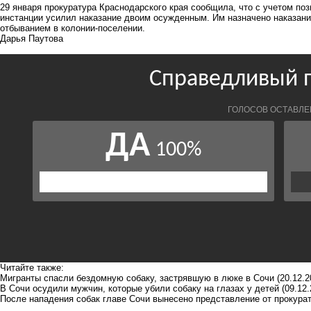
29 января прокуратура Краснодарского края сообщила, что с учетом по
инстанции усилил наказание двоим осужденным. Им назначено наказани
отбыванием в колонии-поселении.
Дарья Паутова
Читайте также:
Мигранты спасли бездомную собаку, застрявшую в люке в Сочи
(20.12.2
В Сочи осудили мужчин, которые убили собаку на глазах у детей
(09.12.
После нападения собак главе Сочи вынесено представление от прокура