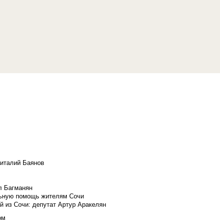
Виталий Баянов
л Багманян
льную помощь жителям Сочи
й из Сочи: депутат Артур Аракелян
ом