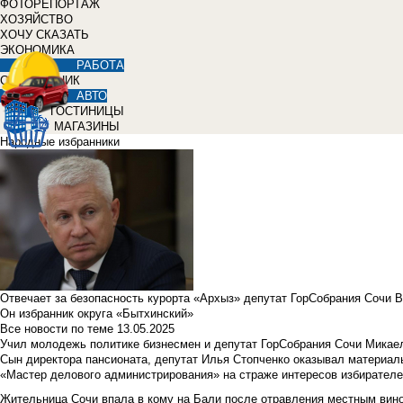
ФОТОРЕПОРТАЖ
ХОЗЯЙСТВО
ХОЧУ СКАЗАТЬ
ЭКОНОМИКА
РАБОТА
СПРАВОЧНИК
АВТО
ГОСТИНИЦЫ
МАГАЗИНЫ
Народные избранники
Отвечает за безопасность курорта «Архыз» депутат ГорСобрания Сочи 
Он избранник округа «Бытхинский»
Все новости по теме
13.05.2025
Учил молодежь политике бизнесмен и депутат ГорСобрания Сочи Микае
Сын директора пансионата, депутат Илья Стопченко оказывал материа
«Мастер делового администрирования» на страже интересов избирателе
Жительница Сочи впала в кому на Бали после отравления местным вин