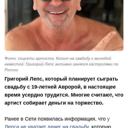
Фото: соцсети артиста. Копит на свадьбу с молодой
невестой: Григорий Лепс активно занялся гастролями по
России
Григорий Лепс, который планирует сыграть
свадьбу с 19-летней Авророй, в настоящее
время усердно трудится. Многие считают, что
артист собирает деньги на торжество.
Ранее в Сети появилась информация, что
у
Лепса не хватает денег на свадьбу,
которую