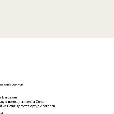
Виталий Баянов
л Багманян
льную помощь жителям Сочи
й из Сочи: депутат Артур Аракелян
ом