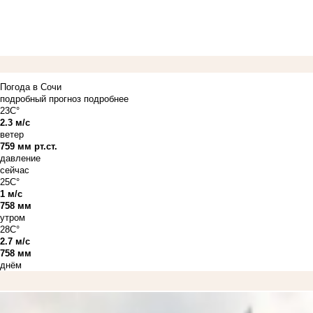
Погода в Сочи
подробный прогноз
подробнее
23C°
2.3 м/с
ветер
759 мм рт.ст.
давление
сейчас
25C°
1 м/с
758 мм
утром
28C°
2.7 м/с
758 мм
днём