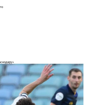
то
аснодару»