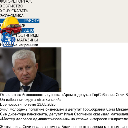
ФОТОРЕПОРТАЖ
ХОЗЯЙСТВО
ХОЧУ СКАЗАТЬ
ЭКОНОМИКА
РАБОТА
СПРАВОЧНИК
АВТО
ГОСТИНИЦЫ
МАГАЗИНЫ
Народные избранники
Отвечает за безопасность курорта «Архыз» депутат ГорСобрания Сочи 
Он избранник округа «Бытхинский»
Все новости по теме
13.05.2025
Учил молодежь политике бизнесмен и депутат ГорСобрания Сочи Микае
Сын директора пансионата, депутат Илья Стопченко оказывал материа
«Мастер делового администрирования» на страже интересов избирателе
Жительница Сочи впала в кому на Бали после отравления местным вин