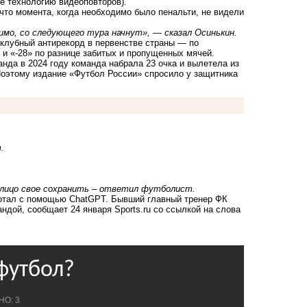
е технологию видеоповторов).
что момента, когда необходимо было пенальти, не видели
имо, со следующего тура начнут», — сказал Осинькин.
 клубный антирекорд в первенстве страны — по
 и «-28» по разнице забитых и пропущенных мячей.
нда в 2024 году команда набрала 23 очка и вылетела из
Поэтому издание «Футбол России» спросило у защитника
.
, лицо свое сохранить – ответил футболист.
отал с помощью ChatGPT.
Бывший главный тренер ФК
дой, сообщает 24 января Sports.ru со ссылкой на слова