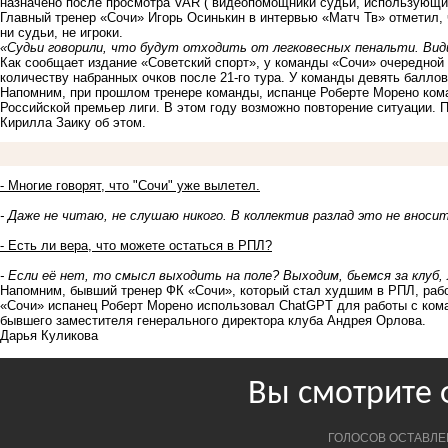
назначено после просмотра VAR ( видеопомощники судьи, использующи
Главный тренер «Сочи» Игорь Осинькин в интервью «Матч Тв» отметил, 
ни судьи, не игроки.
«Судьи говорили, что будут отходить от легковесных пенальти. Вид
Как сообщает издание «Советский спорт», у команды «Сочи» очередной
количеству набранных очков после 21-го тура. У команды девять баллов
Напомним, при прошлом тренере команды, испанце Роберте Морено кома
Российской премьер лиги. В этом году возможно повторение ситуации. 
Кирилла Заику об этом.
- Многие говорят, что "Сочи" уже вылетел.
- Даже не читаю, не слушаю никого. В коллектив разлад это не вносит
- Есть ли вера, что можете остаться в РПЛ?
- Если её нет, то смысл выходить на поле? Выходим, бьемся за клуб
Напомним,
бывший тренер ФК «Сочи», который стал худшим в РПЛ, раб
«Сочи» испанец Роберт Морено использовал ChatGPT для работы с коман
бывшего заместителя генерального директора клуба Андрея Орлова.
Дарья Куликова