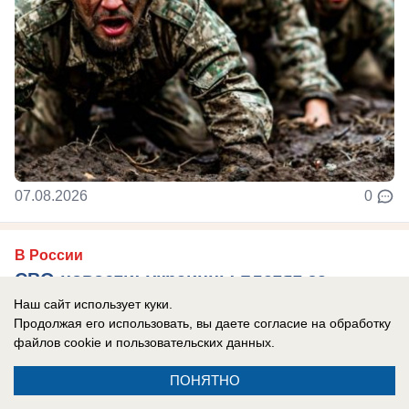
07.08.2026
0
В России
СВО новости: украинцы платят за
«похищения» с учений, Трамп отказал
Наш сайт использует куки.
Продолжая его использовать, вы даете согласие на обработку
Украине в ракетах Patriot, боевики ВСУ
файлов cookie
и пользовательских данных.
тонут при форсировании Северского
Донца
ПОНЯТНО