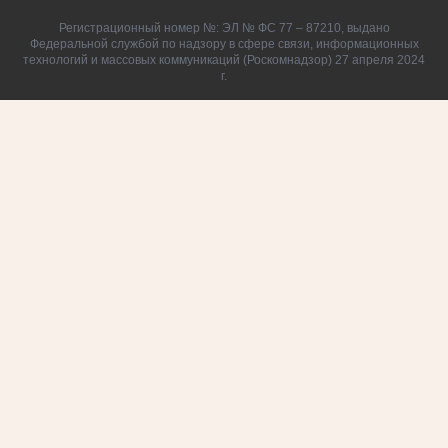
Регистрационный номер №: ЭЛ № ФС 77 – 87210, выдано
Федеральной службой по надзору в сфере связи, информационных
технологий и массовых коммуникаций (Роскомнадзор) 27 апреля 2024
г.