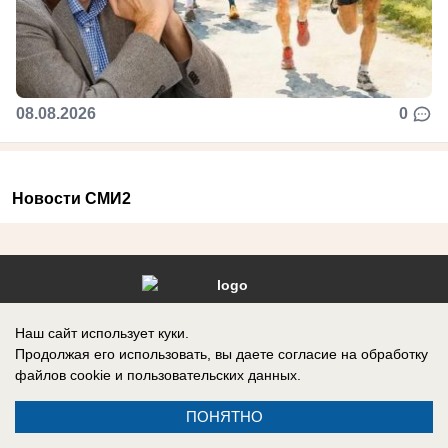
08.08.2026
0
Новости СМИ2
Контакты
Информация
Наш сайт использует куки.
Продолжая его использовать, вы даете согласие на обработку
файлов cookie
и пользовательских данных.
ПОНЯТНО
Регистрационный номер №: ЭЛ № ФС 77 – 87210, выдано
Федеральной службой по надзору в сфере связи, информационных