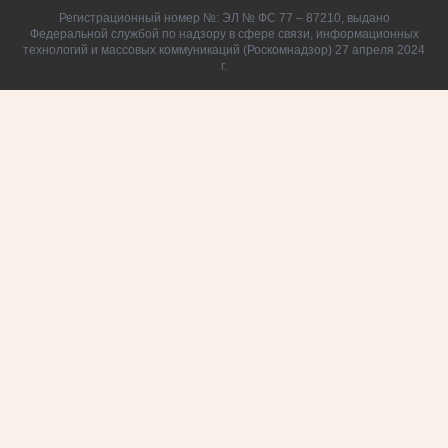
Регистрационный номер №: ЭЛ № ФС 77 – 87210, выдано
Федеральной службой по надзору в сфере связи, информационных
технологий и массовых коммуникаций (Роскомнадзор) 27 апреля 2024
г.