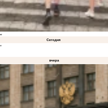
ке
Сегодня
ме
вчера