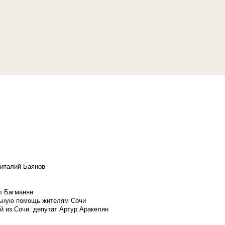
Виталий Баянов
л Багманян
льную помощь жителям Сочи
й из Сочи: депутат Артур Аракелян