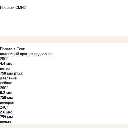
Новости СМИ2
Погода в Сочи
подробный прогноз
подробнее
29C°
4.4 м/с
ветер
758 мм рт.ст.
давление
сейчас
26C°
0.2 м/с
758 мм
вечером
24C°
2.6 м/с
759 мм
ночью