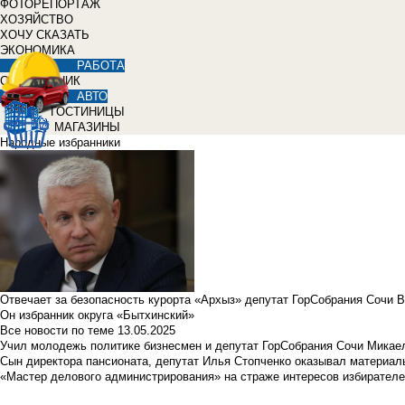
ФОТОРЕПОРТАЖ
ХОЗЯЙСТВО
ХОЧУ СКАЗАТЬ
ЭКОНОМИКА
РАБОТА
СПРАВОЧНИК
АВТО
ГОСТИНИЦЫ
МАГАЗИНЫ
Народные избранники
Отвечает за безопасность курорта «Архыз» депутат ГорСобрания Сочи 
Он избранник округа «Бытхинский»
Все новости по теме
13.05.2025
Учил молодежь политике бизнесмен и депутат ГорСобрания Сочи Микае
Сын директора пансионата, депутат Илья Стопченко оказывал материа
«Мастер делового администрирования» на страже интересов избирателе