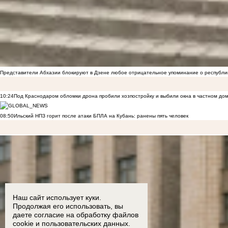
Представители Абхазии блокируют в Дзене любое отрицательное упоминание о республи
10:24
Под Краснодаром обломки дрона пробили хозпостройку и выбили окна в частном до
08:50
Ильский НПЗ горит после атаки БПЛА на Кубань: ранены пять человек
Наш сайт использует куки.
Продолжая его использовать, вы
даете согласие на обработку
файлов
cookie
и пользовательских данных.