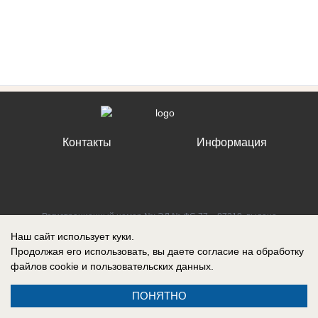
Контакты
Информация
Регистрационный номер №: ЭЛ № ФС 77 – 87210, выдано
Федеральной службой по надзору в сфере связи, информационных
Наш сайт использует куки.
технологий и массовых коммуникаций (Роскомнадзор) 27 апреля 2024
Продолжая его использовать, вы даете согласие на обработку
г.
файлов cookie
и пользовательских данных.
ПОНЯТНО