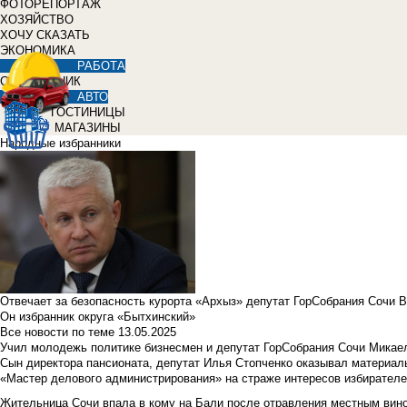
ФОТОРЕПОРТАЖ
ХОЗЯЙСТВО
ХОЧУ СКАЗАТЬ
ЭКОНОМИКА
РАБОТА
СПРАВОЧНИК
АВТО
ГОСТИНИЦЫ
МАГАЗИНЫ
Народные избранники
Отвечает за безопасность курорта «Архыз» депутат ГорСобрания Сочи 
Он избранник округа «Бытхинский»
Все новости по теме
13.05.2025
Учил молодежь политике бизнесмен и депутат ГорСобрания Сочи Микае
Сын директора пансионата, депутат Илья Стопченко оказывал материа
«Мастер делового администрирования» на страже интересов избирателе
Жительница Сочи впала в кому на Бали после отравления местным вин