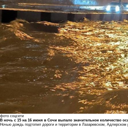
фото соцсети
В ночь с 15 на 16 июня в Сочи выпало значительное количество ос
Ночью дождь подтопил дороги и территории в Лазаревском, Адлерском 