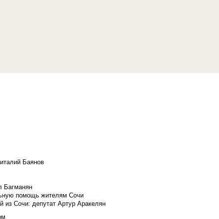
Виталий Баянов
л Багманян
льную помощь жителям Сочи
й из Сочи: депутат Артур Аракелян
ом