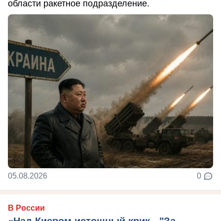
области ракетное подразделение.
05.08.2026
0
В России
«Над Киевом истошный крик - "За